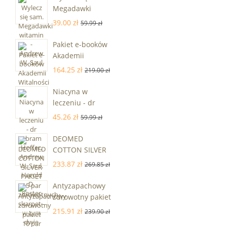
Megadawki
witamin -
39.00 zł
59.99 zł
Andrew W. Saul
Pakiet e-booków
Akademii
Witalności
164.25 zł
219.00 zł
Niacyna w
leczeniu - dr
Abram Hoffer,
45.26 zł
59.99 zł
Andrew W. Saul,
Harold D. Foster
DEOMED
COTTON SILVER
PAKIET 15 par
233.87 zł
269.85 zł
zdrowotnych
skarpet - w tym
Antyzapachowy
dwie pary gratis!
zdrowotny pakiet
10 par frotte
215.91 zł
239.90 zł
Medic Deo Silver